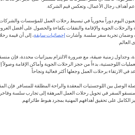
دعم أهداف رجال الأعمال، وتعكس قيم الشركة.
يلعبون اليوم دوراً محورياً في تبسيط رحلات العمل للمؤسسات والشركات
 والرحلات الجوية والإقامة والنفقات بكفاءة والحصول على أفضل العر
ليف وضمان تجربة سفر سلسة. وأشارت
إحصائيات سابقة
، إلى أن قيمة رحل
، وجداول زمنية ضيقة، مع ضرورة الالتزام بميزانيات محددة، فإن منس
يات اللوجستية، بدءاً من حجز الرحلات الجوية وأماكن الإقامة وصولاً إ
 في الارتقاء برحلات العمل وجعلها أكثر فعالية ونجاحاً.
لة الوصل بين اللوجستيات المعقدة والراحة المطلقة للمسافر. فإن الم
ه منسقو السفر في تحويل رحلات العمل المرهقة إلى تجارب سلسة وفاخر
يز الكامل على تحقيق أهدافهم المهنية بمجرد هبوط طائراتهم.