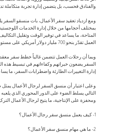
والفنادق فحسب، بل يتضمن إدارة تجربة متكاملة ت
ومع ازدياد تعقيد سفر الأعمال، بات منسقو السفر 
بمختلف أحجامها من خلال إدارة الخدمات اللوجستية
المتاحة، ما يساعد في توفير الوقت وتقليل التكا
العمل تقدّر بنحو 700 مليار دولار أمريكي على مستوى العالم.
وبما أن رحلات العمل تتضمن غالباً خطط سفر معقدة
السفر يضعون خبراتهم وكفاءاتهم في تبسيط هذه العمل
إدارة التغييرات الطارئة واضطرابات السفر، ما يساعد
وعلى اعتبار أن منسق السفر لرجال الأعمال يمثل ص
التالي يسلط الضوء على الدور المحوري الذي يلعب
ومحفزة على الإنتاجية، ما يتيح لرجال الأعمال الترك
1- كيف يعمل منسق سفر رجال الأعمال؟
2- ما هي مهام منسق سفر الأعمال؟