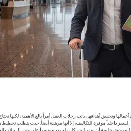
الها وتحقيق أهدافها، باتت رحلات العمل أمراً بالغ الأهمية، لكنها تحتاج
لسفر داخلياً موفرة للتكاليف، إلا أنها مرهقة أيضاً. حيث يتطلب تخطيط 
ف المرجوة، خاصة أن سفر الشركات لم يعد مقتصراً على حجز الرحلات الج